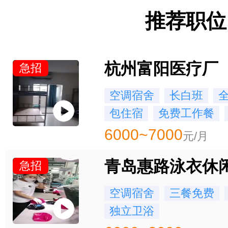
推荐职位
杭州富阳医疗厂
急招
空调宿舍
长白班
包住宿
免费工作餐
6000~7000
元/月
青岛惠路泳衣休
急招
空调宿舍
三餐免费
独立卫浴