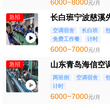
6000~8000
元/月
长白班宁波慈溪
急招
空调宿舍
长白班
免费工作餐
计时
6000~7000
元/月
山东青岛海信空
急招
两班倒
空调宿舍
计时
6000~7000
元/月